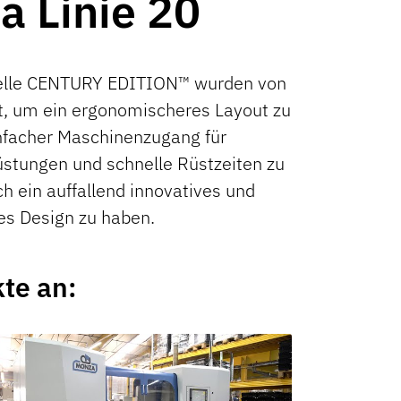
a
Linie 20
delle CENTURY EDITION™ wurden von
t, um ein ergonomischeres Layout zu
infacher Maschinenzugang für
stungen und schnelle Rüstzeiten zu
h ein auffallend innovatives und
es Design zu haben.
te an: