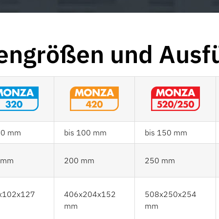
engrößen
und
Ausf
 50 mm
bis 100 mm
bis 150 mm
 mm
200 mm
250 mm
x102x127
406x204x152
508x250x254
mm
mm