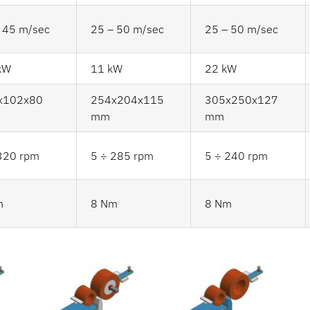
 45 m/sec
25 – 50 m/sec
25 – 50 m/sec
kW
11 kW
22 kW
x102x80
254x204x115
305x250x127
mm
mm
320 rpm
5 ÷ 285 rpm
5 ÷ 240 rpm
m
8 Nm
8 Nm