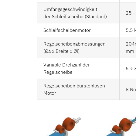
Umfangsgeschwindigkeit
25 –
der Schleifscheibe (Standard)
Schleifscheibenmotor
5,5 
Regelscheibenabmessungen
204
(Øa x Breite x Øi)
mm
Variable Drehzahl der
5 ÷ 
Regelscheibe
Regelscheiben bürstenlosen
8 N
Motor